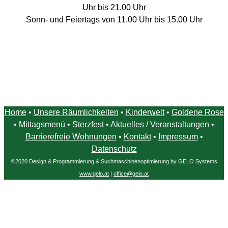
Uhr bis 21.00 Uhr
Sonn- und Feiertags von 11.00 Uhr bis 15.00 Uhr
Home
•
Unsere Räumlichkeiten
•
Kinderwelt
•
Goldene Rose
•
Mittagsmenü
•
Sterzfest
•
Aktuelles / Veranstaltungen
•
Barrierefreie Wohnungen
•
Kontakt
•
Impressum
•
Datenschutz
©2020 Design & Programmierung & Suchmaschinenoptimierung by GELO Systems
www.gelo.at
|
office@gelo.at