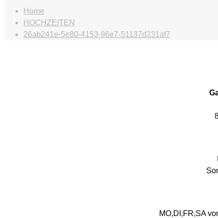
Home
HOCHZEITEN
26ab241e-5e80-4153-96e7-51137d231af7
Ga
Son
MO,DI,FR,SA von 