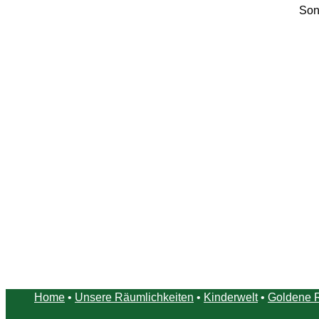
Son
Home
•
Unsere Räumlichkeiten
•
Kinderwelt
•
Goldene 